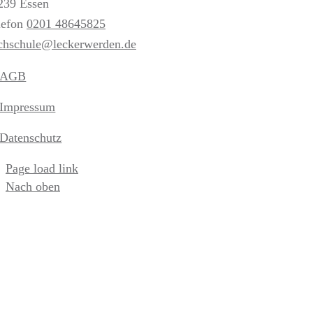
239 Essen
lefon
0201 48645825
chschule@leckerwerden.de
AGB
Impressum
Datenschutz
Page load link
Nach oben