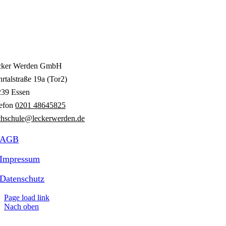
cker Werden GmbH
rtalstraße 19a (Tor2)
239 Essen
lefon
0201 48645825
hschule@leckerwerden.de
AGB
Impressum
Datenschutz
Page load link
Nach oben