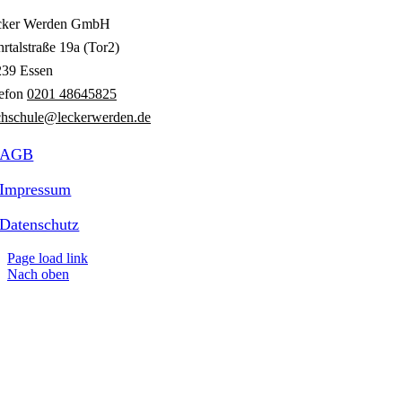
cker Werden GmbH
rtalstraße 19a (Tor2)
239 Essen
lefon
0201 48645825
hschule@leckerwerden.de
AGB
Impressum
Datenschutz
Page load link
Nach oben