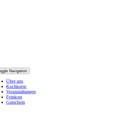
oggle Navigation
Über uns
Kochkurse
Veranstaltungen
Feinkost
Gutschein