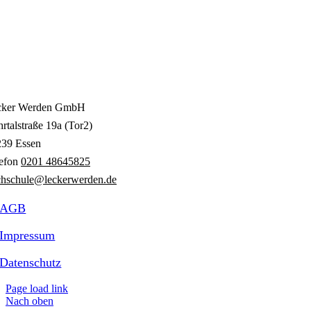
cker Werden GmbH
rtalstraße 19a (Tor2)
239 Essen
lefon
0201 48645825
hschule@leckerwerden.de
AGB
Impressum
Datenschutz
Page load link
Nach oben