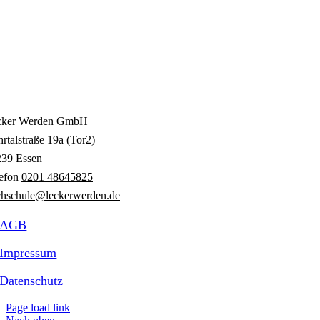
cker Werden GmbH
rtalstraße 19a (Tor2)
239 Essen
lefon
0201 48645825
hschule@leckerwerden.de
AGB
Impressum
Datenschutz
Page load link