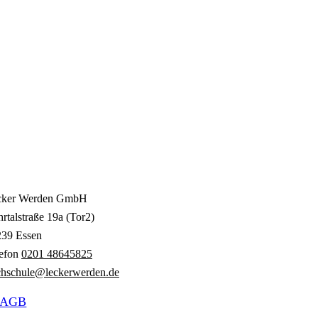
cker Werden GmbH
rtalstraße 19a (Tor2)
239 Essen
lefon
0201 48645825
hschule@leckerwerden.de
AGB