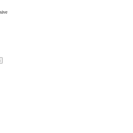
sive
n