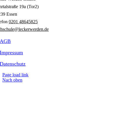
rtalstraße 19a (Tor2)
239 Essen
lefon
0201 48645825
hschule@leckerwerden.de
AGB
Impressum
Datenschutz
Page load link
Nach oben