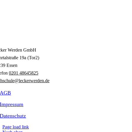
cker Werden GmbH
rtalstraße 19a (Tor2)
239 Essen
lefon
0201 48645825
hschule@leckerwerden.de
AGB
Impressum
Datenschutz
Page load link