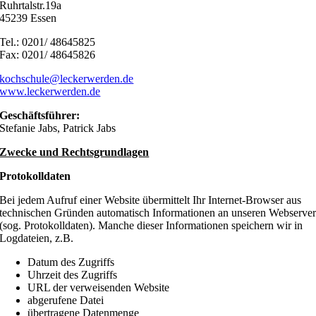
Ruhrtalstr.19a
45239 Essen
Tel.: 0201/ 48645825
Fax: 0201/ 48645826
kochschule@leckerwerden.de
www.leckerwerden.de
Geschäftsführer:
Stefanie Jabs, Patrick Jabs
Zwecke und Rechtsgrundlagen
Protokolldaten
Bei jedem Aufruf einer Website übermittelt Ihr Internet-Browser aus
technischen Gründen automatisch Informationen an unseren Webserve
(sog. Protokolldaten). Manche dieser Informationen speichern wir in
Logdateien, z.B.
Datum des Zugriffs
Uhrzeit des Zugriffs
URL der verweisenden Website
abgerufene Datei
übertragene Datenmenge