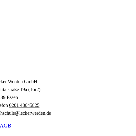
cker Werden GmbH
rtalstraße 19a (Tor2)
239 Essen
lefon
0201 48645825
hschule@leckerwerden.de
AGB